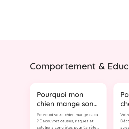
Comportement & Educ
Pourquoi mon
Po
chien mange son
ch
caca ? Causes et
pa
Pourquoi votre chien mange caca
Votre
solutions
et
? Découvrez causes, risques et
Déco
solutions concrètes pour l'arrêter.
stre