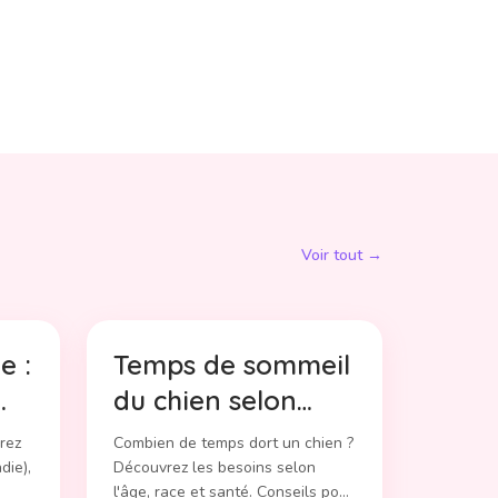
Voir tout →
e :
Temps de sommeil
du chien selon
l'âge, la race et
rez
Combien de temps dort un chien ?
l'activité
die),
Découvrez les besoins selon
l'âge, race et santé. Conseils pour