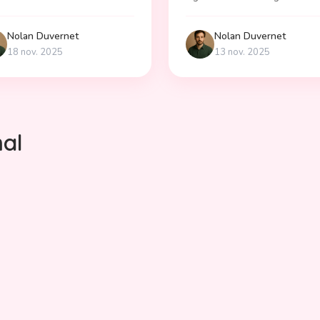
solutions concrètes. Agissez
adopter. Guide expert pour ag
tenant !
en temps réel.
Nolan
Duvernet
Nolan
Duvernet
18 nov. 2025
13 nov. 2025
mal