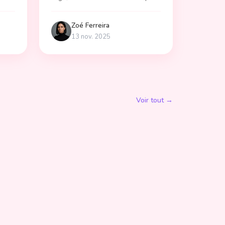
ir
un sommeil réparateur !
Zoé
Ferreira
13 nov. 2025
Voir tout →