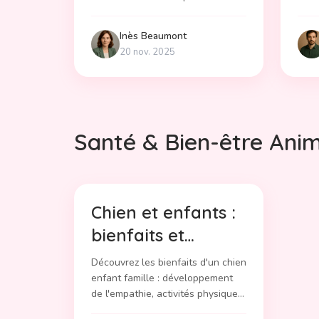
Conseils vétérinaires.
des 
main
Inès
Beaumont
20 nov. 2025
Santé & Bien-être Ani
Chien et enfants :
bienfaits et
conseils pour la
Découvrez les bienfaits d'un chien
famille
enfant famille : développement
de l'empathie, activités physiques
et sécurité. Une aventure