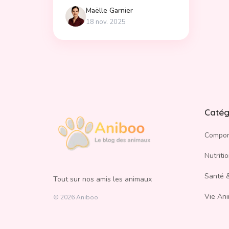
enrichissante !
Maëlle
Garnier
18 nov. 2025
Catég
Compor
Nutriti
Santé &
Tout sur nos amis les animaux
Vie An
©
2026
Aniboo