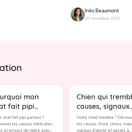
Inès
Beaumont
20 novembre 2025
ation
urquoi mon
Chien qui trembl
at fait pipi
causes, signaux
rtout ? Causes
d'alerte et
 chat fait pipi partout ?
Votre chien tremble ? Découv
 solutions
solutions
uvrez les causes médicales,
les causes (froid, stress, mala
ss et erreurs de litière avec
signaux d'alerte et gestes à